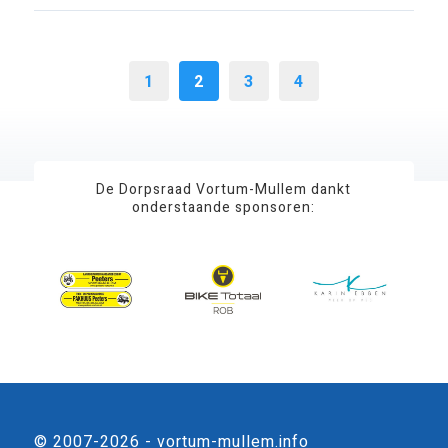
1
2
3
4
De Dorpsraad Vortum-Mullem dankt
onderstaande sponsoren:
© 2007-2026 - vortum-mullem.info